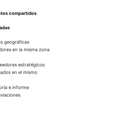
stes compartidos
madas
s geográficas
edores en la misma zona
eedores estratégicos
esados en el mismo
oría e informe
sviaciones