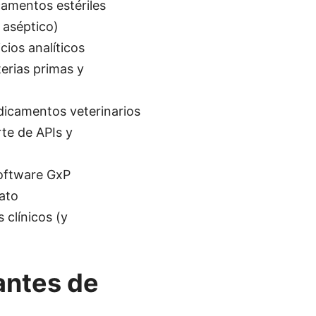
camentos estériles
o aséptico)
cios analíticos
terias primas y
edicamentos veterinarios
rte de APIs y
software GxP
ato
 clínicos (y
antes de