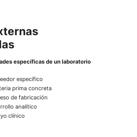
xternas
das
ades específicas de un laboratorio
veedor específico
teria prima concreta
ceso de fabricación
rollo analítico
yo clínico