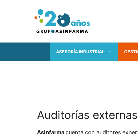
Saltar
al
contenido
ASESORÍA INDUSTRIAL
GESTI
Auditorías externas
Asinfarma
cuenta con auditores expert