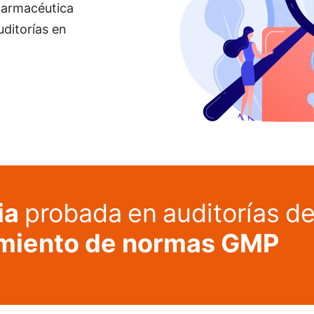
 farmacéutica
uditorías en
ia
probada
en
auditorías
d
miento de normas GMP