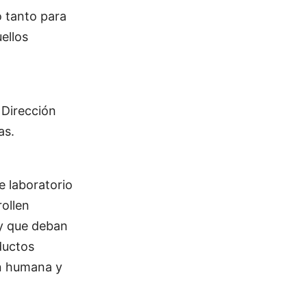
 tanto para
ellos
 Dirección
as.
e laboratorio
rollen
 y que deban
ductos
ón humana y