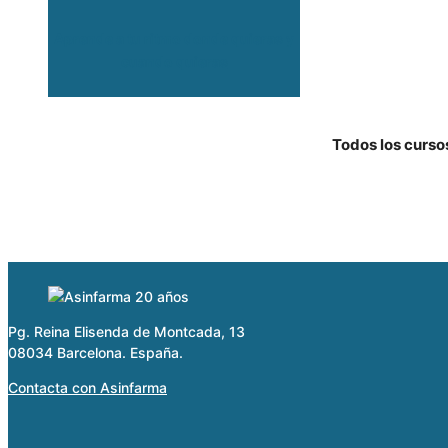
Aprende a tu ritmo donde quieras y
cuando quieras
Todos los curso
Pg. Reina Elisenda de Montcada, 13
08034 Barcelona. España.
Contacta con Asinfarma