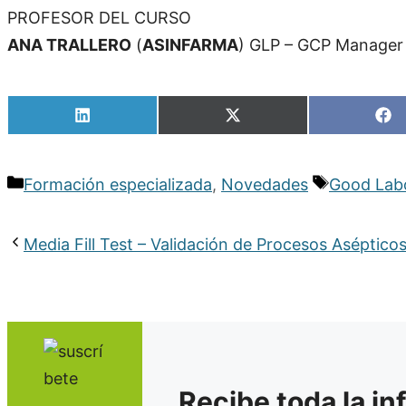
PROFESOR DEL CURSO
ANA TRALLERO
(
ASINFARMA
) GLP – GCP Manager
Compartir
Compartir
Co
en
en
en
LinkedIn
X
Fa
(Twitter)
Categorías
Etiquetas
Formación especializada
,
Novedades
Good Labo
Media Fill Test – Validación de Procesos Aséptico
Recibe toda la i