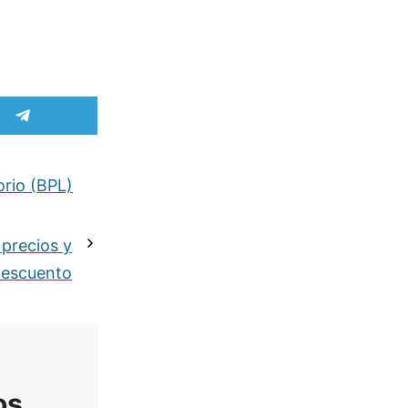
Compartir
en
Telegram
orio (BPL)
precios y
descuento
os