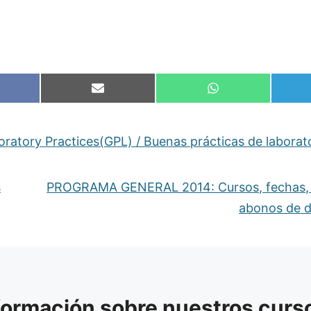
mpartir
Compartir
Compartir
en
en
cebook
Email
WhatsApp
ratory Practices(GPL) / Buenas prácticas de laborat
s
PROGRAMA GENERAL 2014: Cursos, fechas, 
abonos de 
nformación sobre nuestros curs