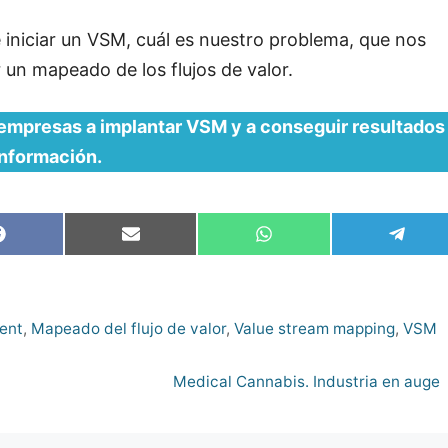
iniciar un VSM, cuál es nuestro problema, que nos
 un mapeado de los flujos de valor.
mpresas a implantar VSM y a conseguir resultados
información.
Compartir
Compartir
Compartir
Compa
en
en
en
en
Facebook
Email
WhatsApp
Teleg
ent
,
Mapeado del flujo de valor
,
Value stream mapping
,
VSM
Medical Cannabis. Industria en auge