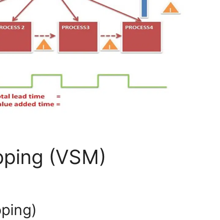
pping (VSM)
ping)