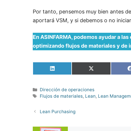
Por tanto, pensemos muy bien antes de 
aportará VSM, y si debemos o no iniciar
En ASINFARMA, podemos ayudar a las e
optimizando flujos de materiales y de 
Compartir
Compartir
en
en
LinkedIn
X
(Twitter)
Categorías
Dirección de operaciones
Etiquetas
Flujos de materiales
,
Lean
,
Lean Managem
Lean Purchasing