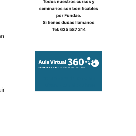
Todos nuestros cursos y
seminarios son bonificables
por Fundae.
Si tienes dudas llámanos
Tel: 625 587 314
an
Aprende a tu ritmo donde
quieras y cuando quieras
ir