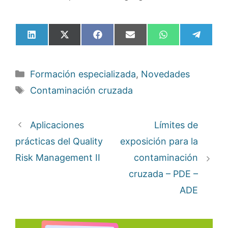
Compartir
Compartir
Compartir
Compartir
Compartir
Compar
en
en
en
en
en
en
LinkedIn
X
Facebook
Email
WhatsApp
Telegr
(Twitter)
Categorías
Formación especializada
,
Novedades
Etiquetas
Contaminación cruzada
Aplicaciones
Límites de
prácticas del Quality
exposición para la
Risk Management II
contaminación
cruzada – PDE –
ADE