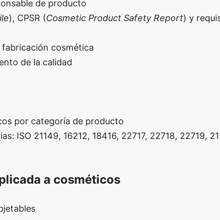
ponsable de producto
ile
), CPSR (
Cosmetic Product Safety Report
) y requi
 fabricación cosmética
nto de la calidad
icos por categoría de producto
s: ISO 21149, 16212, 18416, 22717, 22718, 22719, 21
plicada a cosméticos
bjetables