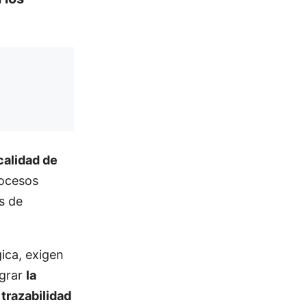
 calidad de
rocesos
s de
ica, exigen
egrar
la
trazabilidad