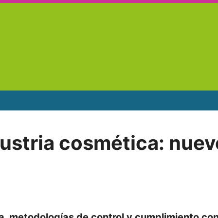
dustria cosmética: nue
, metodologías de control y cumplimiento con