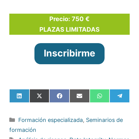
Precio: 750 €
PLAZAS LIMITADAS
Inscribirme
Compartir
Compartir
Compartir
Compartir
Compartir
Compar
en
en
en
en
en
en
LinkedIn
X
Facebook
Email
WhatsApp
Telegr
(Twitter)
Categorías
Formación especializada
,
Seminarios de
formación
Etiquetas