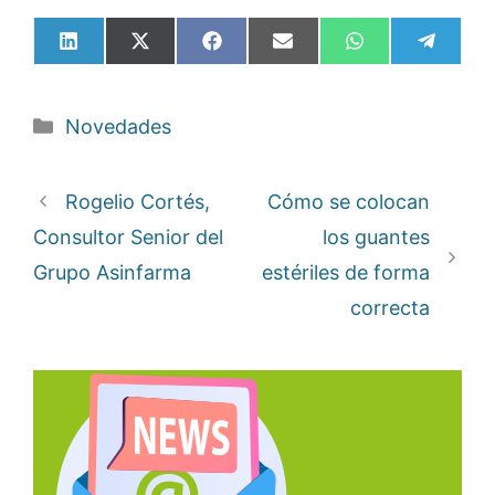
Compartir
Compartir
Compartir
Compartir
Compartir
Compar
en
en
en
en
en
en
LinkedIn
X
Facebook
Email
WhatsApp
Telegr
(Twitter)
Categorías
Novedades
Rogelio Cortés,
Cómo se colocan
Consultor Senior del
los guantes
Grupo Asinfarma
estériles de forma
correcta