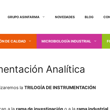
GRUPO ASINFARMA
NOVEDADES
BLOG
CO
ÓN DE CALIDAD
MICROBIOLOGÍA INDUSTRIAL
F
mentación Analítica
lizaremos la
TRILOGÍA DE INSTRUMENTACIÓN
can a la
rama de investigación
o a la
rama industrial