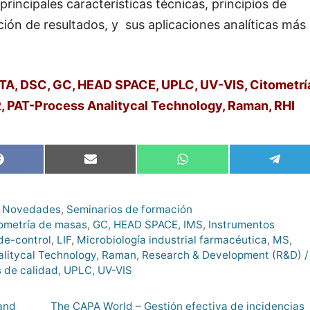
principales características técnicas, principios de
ción de resultados, y sus aplicaciones analíticas más
TA, DSC, GC, HEAD SPACE, UPLC, UV-VIS, Citometrí
IR, PAT-Process Analitycal Technology, Raman, RHI
Compartir
Compartir
Compartir
Compa
en
en
en
en
Facebook
Email
WhatsApp
Teleg
,
Novedades
,
Seminarios de formación
ometría de masas
,
GC
,
HEAD SPACE
,
IMS
,
Instrumentos
de-control
,
LIF
,
Microbiología industrial farmacéutica
,
MS
,
litycal Technology
,
Raman
,
Research & Development (R&D) /
 de calidad
,
UPLC
,
UV-VIS
and
The CAPA World – Gestión efectiva de incidencias