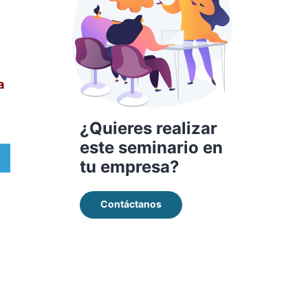
a
¿Quieres realizar
este seminario en
rtir
tu empresa?
ram
Contáctanos