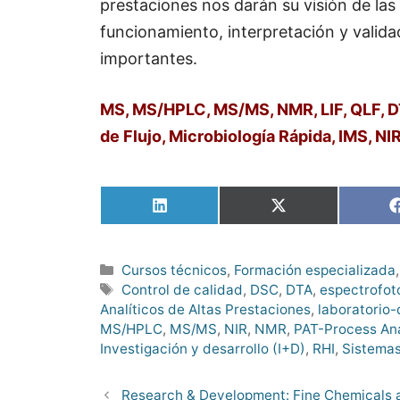
prestaciones nos darán su visión de las 
funcionamiento, interpretación y valida
importantes.
MS, MS/HPLC, MS/MS, NMR, LIF, QLF, D
de Flujo, Microbiología Rápida, IMS, N
Compartir
Compartir
en
en
LinkedIn
X
(Twitter)
Categorías
Cursos técnicos
,
Formación especializada
Etiquetas
Control de calidad
,
DSC
,
DTA
,
espectrofot
Analíticos de Altas Prestaciones
,
laboratorio-
MS/HPLC
,
MS/MS
,
NIR
,
NMR
,
PAT-Process Ana
Investigación y desarrollo (I+D)
,
RHI
,
Sistemas
Research & Development: Fine Chemicals 