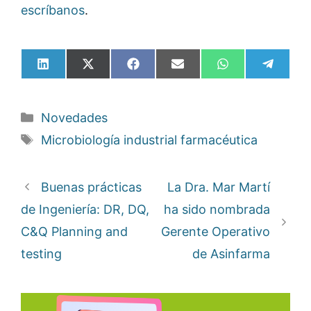
escríbanos
.
Compartir
Compartir
Compartir
Compartir
Compartir
Compar
en
en
en
en
en
en
LinkedIn
X
Facebook
Email
WhatsApp
Telegr
(Twitter)
Categorías
Novedades
Etiquetas
Microbiología industrial farmacéutica
Buenas prácticas
La Dra. Mar Martí
de Ingeniería: DR, DQ,
ha sido nombrada
C&Q Planning and
Gerente Operativo
testing
de Asinfarma