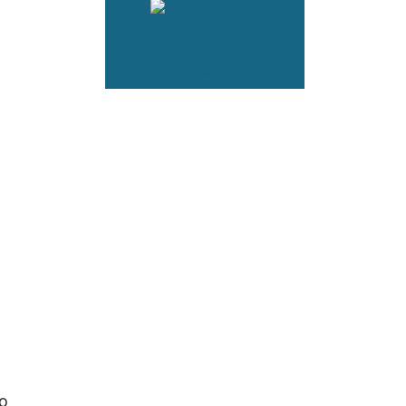
Aprende a tu ritmo donde
quieras y cuando quieras
to