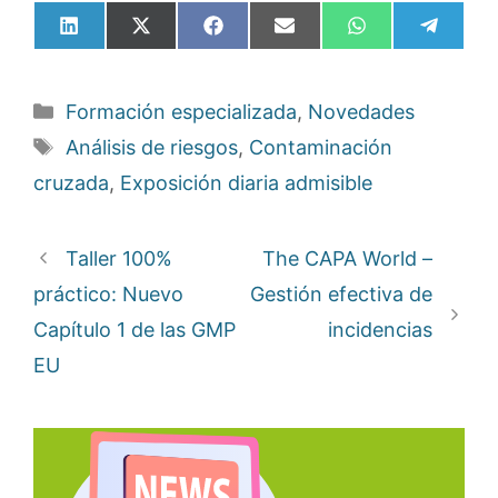
Compartir
Compartir
Compartir
Compartir
Compartir
Compar
en
en
en
en
en
en
LinkedIn
X
Facebook
Email
WhatsApp
Telegr
(Twitter)
Categorías
Formación especializada
,
Novedades
Etiquetas
Análisis de riesgos
,
Contaminación
cruzada
,
Exposición diaria admisible
Taller 100%
The CAPA World –
práctico: Nuevo
Gestión efectiva de
Capítulo 1 de las GMP
incidencias
EU