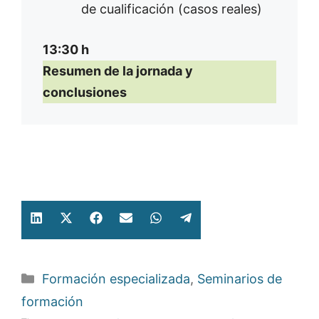
de cualificación (casos reales)
13:30 h
Resumen de la jornada y
conclusiones
Compartir
Compartir
Compartir
Compartir
Compartir
Compartir
en
en
en
en
en
en
LinkedIn
X
Facebook
Email
WhatsApp
Telegram
Categorías
Formación especializada
,
Seminarios de
(Twitter)
formación