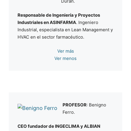
Durán.
Responsable de Ingeniería y Proyectos
Industriales en ASINFARMA
. Ingeniero
Industrial, especialista en Lean Management y
HVAC en el sector farmacéutico.
Tiene más de 30 años de experiencia en
Ver más
sectores como el farmacéutico y el sector
Ver menos
alimentario en empresas multinacionales y
nacionales. Entre otros, se ha especializado
en gestión de proyectos farmacéuticos,
gestión de operaciones, y mejora continua.
Miembro fundador de ISPE España. En los
últimos cuatro años, actuando como consultor
PROFESOR
: Benigno
y formador en varios laboratorios
Ferro.
farmacéuticos y veterinarios.
CEO fundador de INGECLIMA y ALBIAN