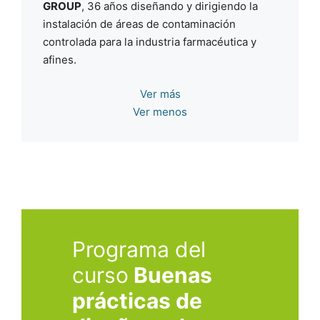
GROUP
, 36 años diseñando y dirigiendo la
instalación de áreas de contaminación
controlada para la industria farmacéutica y
afines.
Autor de artículos y publicaciones en revistas
Ver más
del sector farmacéutico. Ponencias en
Ver menos
congresos y seminarios nacionales. Autor de
varias patentes para soluciones
arquitectónicas para la industria farmacéutica.
Programa del
curso
Buenas
prácticas de