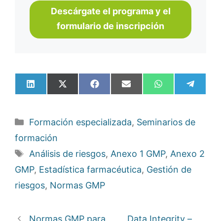
Descárgate el programa y el
formulario de inscripción
Compartir
Compartir
Compartir
Compartir
Compartir
Compar
en
en
en
en
en
en
LinkedIn
X
Facebook
Email
WhatsApp
Telegr
(Twitter)
Categorías
Formación especializada
,
Seminarios de
formación
Etiquetas
Análisis de riesgos
,
Anexo 1 GMP
,
Anexo 2
GMP
,
Estadística farmacéutica
,
Gestión de
riesgos
,
Normas GMP
Normas GMP para
Data Integrity –