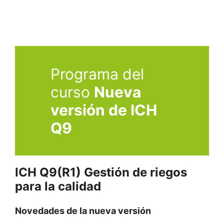
AG. Anteriormente,
Quality Manager
y QP en
Laboratorios Lesvi (Sant Joan Despí,
Barcelona) y
Qualified Person
en General
Electrics Healthcare (Cork, Irlanda).
Programa del
curso
Nueva
versión de ICH
Q9
ICH Q9(R1) Gestión de riegos
para la calidad
Novedades de la nueva versión