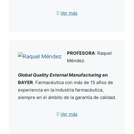
Experiencia de más de 20 años en el sector
Ver más
farmacéutico como Responsable de Garantía
de Calidad, liderando inspecciones de
autoridades sanitarias, realizando auditorías
internas y auditorías a fabricantes y
laboratorios subcontratados. Desarrollo de
PROFESORA
: Raquel
evaluaciones estadísticas de los resultados
Méndez.
de validaciones y de implementación del
análisis de riesgos en el sistema de calidad.
Global Quality External Manufacturing
en
BAYER
. Farmacéutica con más de 15 años de
experiencia en la industria farmacéutica,
siempre en el ámbito de la garantía de calidad.
Actualmente,
Global Quality External
Ver más
Manufacturing
en Bayer, asegurando el
Quality Oversight
de las CMOs que trabajan
para el grupo de
Consumer Health
en Bayer