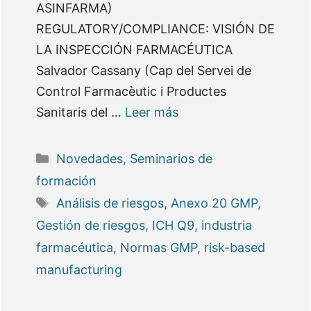
ASINFARMA)
REGULATORY/COMPLIANCE: VISIÓN DE
LA INSPECCIÓN FARMACÉUTICA
Salvador Cassany (Cap del Servei de
Control Farmacèutic i Productes
Sanitaris del …
Leer más
Categorías
Novedades
,
Seminarios de
formación
Etiquetas
Análisis de riesgos
,
Anexo 20 GMP
,
Gestión de riesgos
,
ICH Q9
,
industria
farmacéutica
,
Normas GMP
,
risk-based
manufacturing