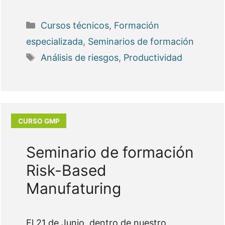
Categorías
Cursos técnicos
,
Formación
especializada
,
Seminarios de formación
Etiquetas
Análisis de riesgos
,
Productividad
Seminario de formación
Risk-Based
Manufaturing
El 21 de Junio, dentro de nuestro