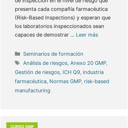
de inspección en el nivel de riesgo que
presenta cada compañía farmacéutica
(Risk-Based Inspections) y esperan que
los laboratorios inspeccionados sean
capaces de demostrar …
Leer más
Categorías
Seminarios de formación
Etiquetas
Análisis de riesgos
,
Anexo 20 GMP
,
Gestión de riesgos
,
ICH Q9
,
industria
farmacéutica
,
Normas GMP
,
risk-based
manufacturing