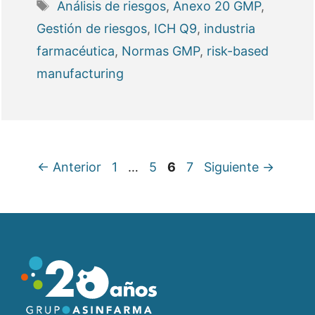
Etiquetas
Análisis de riesgos
,
Anexo 20 GMP
,
Gestión de riesgos
,
ICH Q9
,
industria
farmacéutica
,
Normas GMP
,
risk-based
manufacturing
Página
Página
Página
Página
←
Anterior
1
…
5
6
7
Siguiente
→